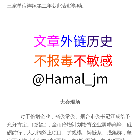
三家单位连续第二年获此表彰奖励。
大会现场
对于倍增企业，省委常委、烟台市委书记江成给予
充分肯定。他指出，全市倍增计划培育企业勇攀高峰、砥
砺前行，大刀阔斧上项目、扩规模、铸链条、强集群，坚