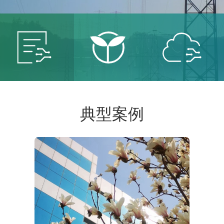
智能
智慧
智慧
典型案例
电网
能源
城市
服务智
保卫青
建设智
能电网
山绿水
慧城市
共创低
共建美
共享智
碳未来
丽中国
能生活